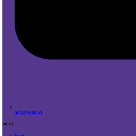
hola@sofan.cl
MENÚ
Inicio