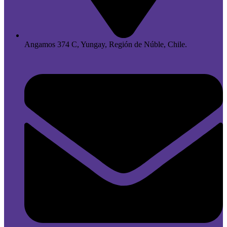
Angamos 374 C, Yungay, Región de Núble, Chile.