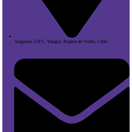
Angamos 374 C, Yungay, Región de Núble, Chile.