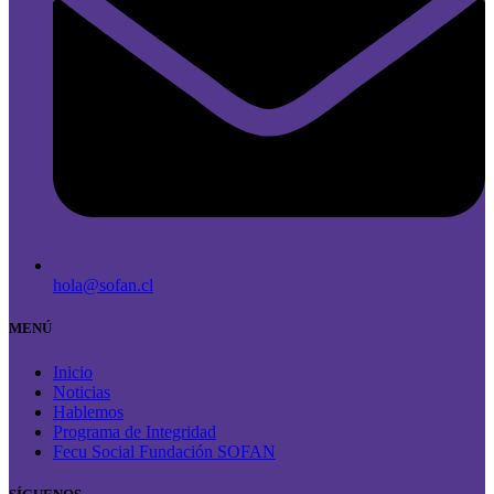
hola@sofan.cl
MENÚ
Inicio
Noticias
Hablemos
Programa de Integridad
Fecu Social Fundación SOFAN