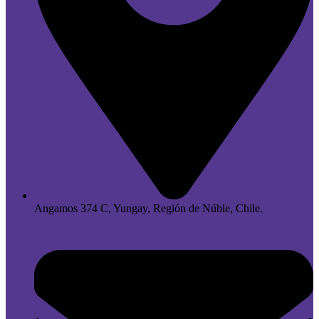
Angamos 374 C, Yungay, Región de Núble, Chile.