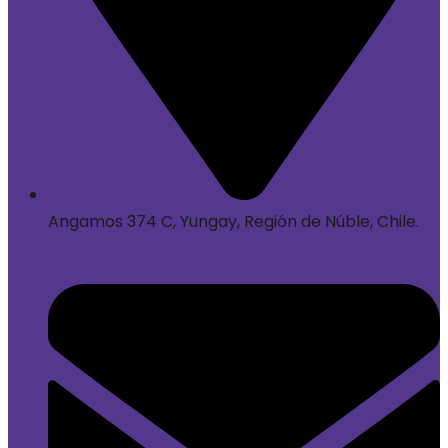
Angamos 374 C, Yungay, Región de Núble, Chile.