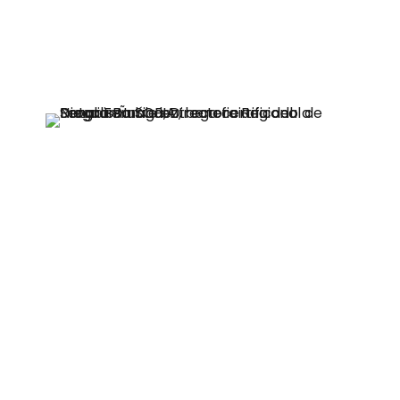
relación a discapacidad y a difusión de
los derechos de las personas con
discapacidad
”,
agregó Natalia Barriga,
Directora Regional de Senadis Ñuble.
«Cuando nos referimos a inclusión
laboral sabemos que la tecnología es
un elemento que tenemos a favor, hoy
tenemos que sacarle el máximo
provecho posible, y SOFAN ha sido
pionera en generar vínculos, alianzas y
trabajos potenciado de la mano de la
tecnología, y los lazos importantes que
se han generado en la región del Ñuble
con pequeñas y medianas empresas»
,