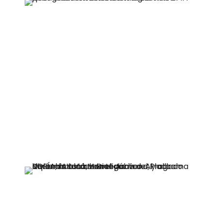
“SOFAN me ayudó harto en el tema del
relacionamiento interpersonal, porque
uno como persona con discapacidad
acostumbra a luchar. Cuesta mucho
integrarse a un equipo de trabajo que
ya tiene un ritmo. Desde SOFAN hubo
mucho apoyo, mucha preocupación
”
,
menciona Viviana Acuña, una de las
beneficiarias del Programa SOFIA.