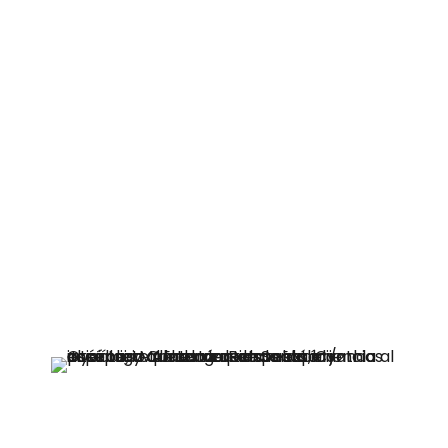
donde aprendimos varias técnicas
para ayudar en el tema
computacional. Todo se fue dando,
todo fue sumando, y logré el objetivo
de poder trabajar. Donde trabajo no
fue difícil adaptarme, ellos se
adaptaron a mi. Las personas con
discapacidad valoramos poder
trabajar.”,
comentó Yenniffer, quien
actualmente realiza funciones en
SERNAC en Los Ángeles.
Por su parte, José Luis Muñoz, vive en la
comuna de Parral, y desde que egresó