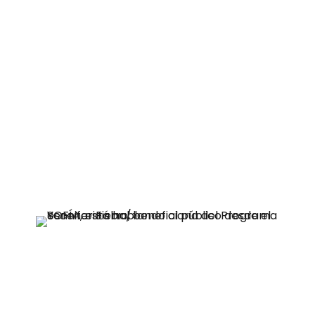
SOFAN durante el mes de abril de 2024.
Durante la actividad, se realizó un
panel de conversación en el que
participaron dos personas
beneficiarias del Programa SOFIA, que
egresaron el año 2022, Yenniffer Fierro
y José Luis Muñoz, quienes expusieron
sobre lo que significó el Programa para
su búsqueda de empleo.
“Los talleres de SOFAN me ayudaron
bastante, sobre todo habilidades
emocionales y habilidades digitales,