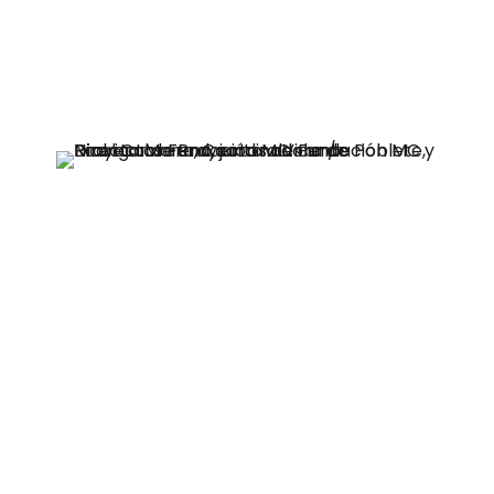
Discapacidad, representantes de
empresas, como Frutícola Olmué,
Arauco y COPELEC, personas con
discapacidad, cuidadores e
integrantes de la sociedad civil.
“Decidimos apostar por este
programa, movidos por reducir
brechas de vulnerabilidad, pero a la
vez, entendiendo que es un tema
complejo, y donde no existen
soluciones mágicas. Oportunidades
como estas nos permiten ver que
somos muchos los que estamos
apoyando la inclusión, y que más bien