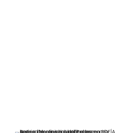
El Seminario también fue una
oportunidad para destacar logros. Se
hizo entrega de certificados para los
beneficiarios y beneficiarias del
Programa SOFIA que participaron
durante los últimos años: Jesús Ruiz
Mella, Ana Barra Romero, Richard
Monsalve, Jocelyn Aguilera, Diego
Fernández, Mariol Aravena, Yenniffer
Fierro, Viviana Acuña, José Luis Muñoz y
Yordan Ortega. Jóvenes que fueron
reconocidos por su árduo trabajo y
motivación para aprender.