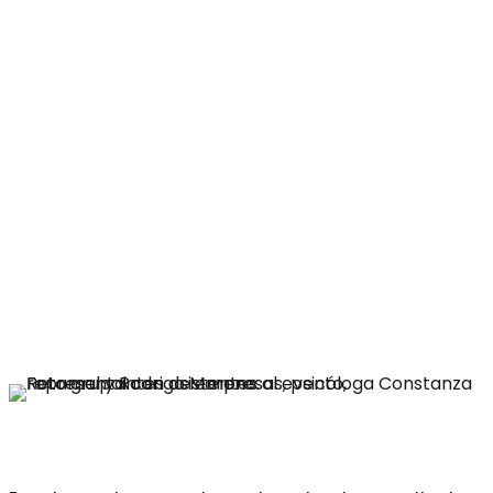
En la actividad, se presentaron y analizaron los
resultados de la Encuesta sobre Inclusión Laboral
realizada por SOFAN en el mes de abril de 2024, y
se invitó a representantes de empresas a
comentar sobre los hallazgos y los desafíos que
deben enfrentar para la contratación de
personas con discapacidad. En el conversatorio
estuvieron presentes Loreto Sánchez, Encargada
de Desarrollo Organizacional de Frutícola Olmué;
Fernanda Urra, Encargada de Servicio de
Personas en Arauco Trupán, y Karina Medina,
Asistente Social de COPELEC.