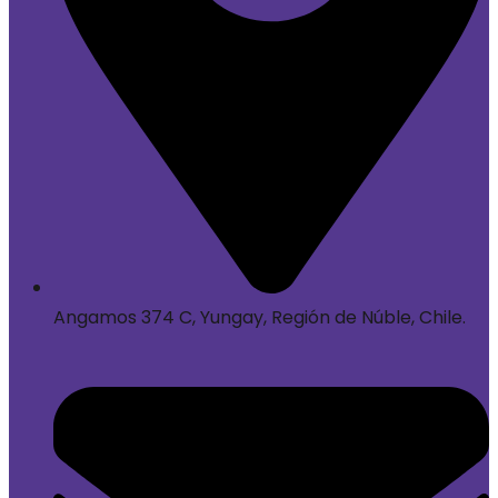
Angamos 374 C, Yungay, Región de Núble, Chile.