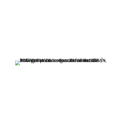
físicos, pero también la actividad de
las personas propendan a la
accesibilidad. Eso fomenta el respeto,
la diversidad e igualdad de
oportunidades”,
dijo Rodrigo Moreno,
durante la apertura del evento.
La ceremonia contó con la presencia
de Natalia Barriga, Directora Regional
de Senadis Ñuble; Vicente Poblete,
Director de Proyectos de Fundación
MC; Fridam Cartes, Jefa de la Oficina
Municipal de la Discapacidad de
Yungay; Presidentes y Presidentas de
Organizaciones de Personas con