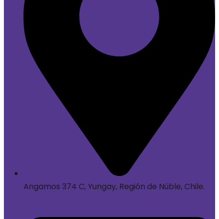
Angamos 374 C, Yungay, Región de Núble, Chile.