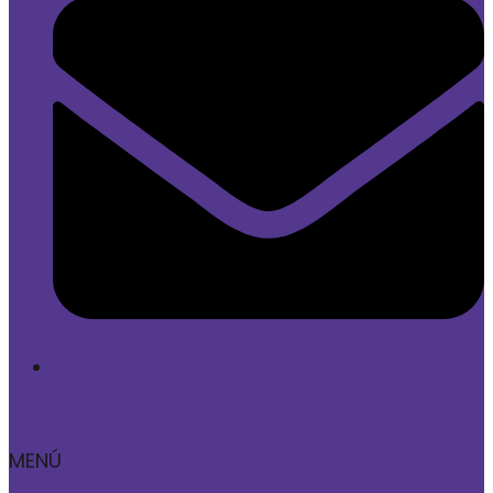
hola@sofan.cl
MENÚ